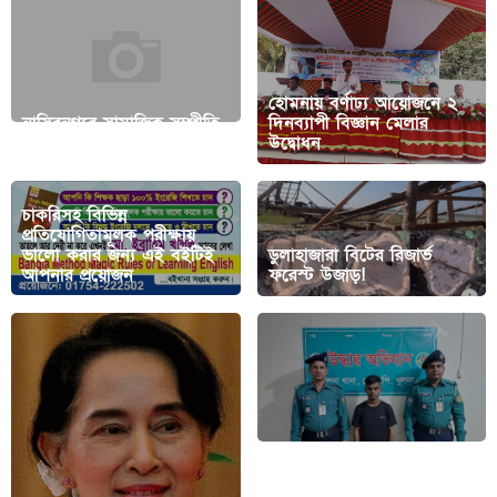
হোমনায় বর্ণাঢ্য আয়োজনে ২
নাসিরনগরে সামাজিক সম্প্রীতি
দিনব্যাপী বিজ্ঞান মেলার
সমাবেশ অনুষ্ঠিত
উদ্বোধন
চাকরিসহ বিভিন্ন
প্রতিযোগিতামূলক পরীক্ষায়
ভালো করার জন্য এই বইটিই
ডুলাহাজারা বিটের রিজার্ভ
আপনার প্রয়োজন
ফরেস্ট উজাড়!