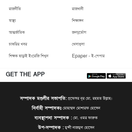
রাজনীতি
রাজধানী
স্বাস্থ্য
শিক্ষাঙ্গন
আন্তর্জাতিক
জনদুর্ভোগ
চাকরির খবর
খেলাধুলা
শিক্ষক ছাড়াই ইংরেজি শিখুন
Epaper – ই-পেপার
GET THE APP
সম্পাদক মণ্ডলীর সভাপতি:
প্রফেসর নূর মো. রহমত উল্লাহ।
নির্বাহী সম্পাদকঃ
মোহাম্মদ মোশারফ হোসেন
ব্যবস্থাপনা সম্পাদক :
মো. ওমর ফারুক
উপ-সম্পাদক :
মুন্সী নাজমুল হোসেন