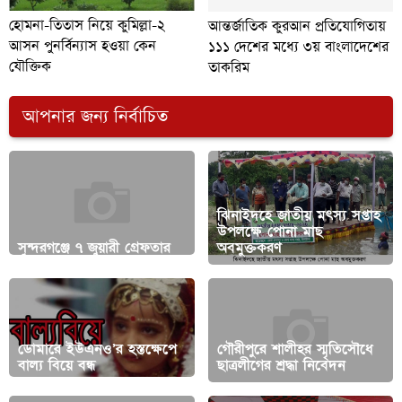
হোমনা-তিতাস নিয়ে কুমিল্লা-২
আন্তর্জাতিক কুরআন প্রতিযোগিতায়
আসন পুনর্বিন্যাস হওয়া কেন
১১১ দেশের মধ্যে ৩য় বাংলাদেশের
যৌক্তিক
তাকরিম
আপনার জন্য নির্বাচিত
ঝিনাইদহে জাতীয় মৎস্য সপ্তাহ
উপলক্ষে পোনা মাছ
সুন্দরগঞ্জে ৭ জুয়ারী গ্রেফতার
অবমুক্তকরণ
ডোমারে ইউএনও’র হস্তক্ষেপে
গৌরীপুরে শালীহর স্মৃতিসৌধে
বাল্য বিয়ে বন্ধ
ছাত্রলীগের শ্রদ্ধা নিবেদন