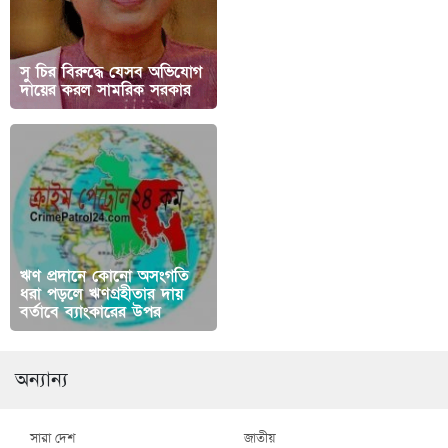
সু চির বিরুদ্ধে যেসব অভিযোগ
কেএমপি’র অভিযানে মা’দকসহ
দায়ের করল সামরিক সরকার
৫ মা’দক কারবারি গ্রেফতার
ঋণ প্রদানে কোনো অসংগতি
ধরা পড়লে ঋণগ্রহীতার দায়
বর্তাবে ব্যাংকারের উপর
অন্যান্য
সারা দেশ
জাতীয়