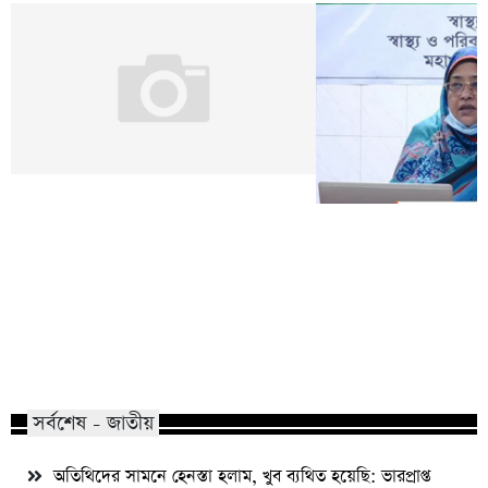
সারা দেশে করোনা শনাক
সুন্দরগঞ্জে ৭ জুয়ারী গ্রেফতার
ছাড়াল
সর্বশেষ - জাতীয়
অতিথিদের সামনে হেনস্তা হলাম, খুব ব্যথিত হয়েছি: ভারপ্রাপ্ত