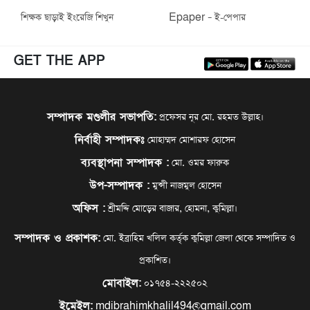
শিক্ষক ছাড়াই ইংরেজি শিখুন
Epaper – ই-পেপার
GET THE APP
সম্পাদক মণ্ডলীর সভাপতি:
প্রফেসর নূর মো. রহমত উল্লাহ।
নির্বাহী সম্পাদকঃ
মোহাম্মদ মোশারফ হোসেন
ব্যবস্থাপনা সম্পাদক :
মো. ওমর ফারুক
উপ-সম্পাদক :
মুন্সী নাজমুল হোসেন
অফিস :
শ্রীমদ্দি মোড়ের বাজার, হোমনা, কুমিল্লা।
সম্পাদক ও প্রকাশক:
মো. ইব্রাহিম খলিল কর্তৃক কুমিল্লা জেলা থেকে সম্পাদিত ও
প্রকাশিত।
মোবাইল:
০১৭৫৪-২২২৫০২
ইমেইল:
mdibrahimkhalil494@gmail.com