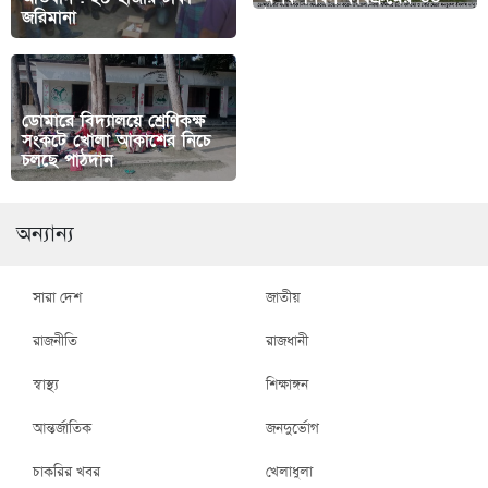
জরিমানা
উদ্বোধন
ডোমারে বিদ্যালয়ে শ্রেণিকক্ষ
সংকটে খোলা আকাশের নিচে
চলছে পাঠদান
অন্যান্য
সারা দেশ
জাতীয়
রাজনীতি
রাজধানী
স্বাস্থ্য
শিক্ষাঙ্গন
আন্তর্জাতিক
জনদুর্ভোগ
চাকরির খবর
খেলাধুলা