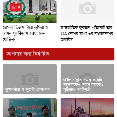
হোমনা-তিতাস নিয়ে কুমিল্লা-২
আন্তর্জাতিক কুরআন প্রতিযোগিতায়
আসন পুনর্বিন্যাস হওয়া কেন
১১১ দেশের মধ্যে ৩য় বাংলাদেশের
যৌক্তিক
তাকরিম
আপনার জন্য নির্বাচিত
জ’ঙ্গি-স’ন্ত্রাস দমন করেছি,
মা’দককেও দমন করবোঃ
সুন্দরগঞ্জে ৭ জুয়ারী গ্রেফতার
পুঠিয়ায়- স্বরাষ্ট্রমন্ত্রী