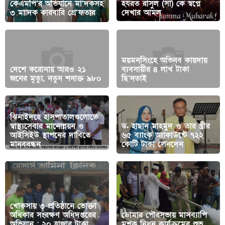
কেএমপি’র অভিযানে মা’দকসহ
হযরত রাসুল (সা) কে স্বপ্নে
৩ মা’দক কারবারি গ্রে’ফতার
দেখার আমল
ময়মনসিংহে অভিনব কায়দায়
দেশে করোনায় আরও ২১
ব্যবসায়ীর ৪ লাখ টাকা
জনের মৃত্যু, নতুন শনাক্ত ৯৮০
ছি’নতাই
ঝিনাইদহে হাসপাতালগুলোতে
স্বাস্থ্যসেবার মানোন্নয়ন ও
ড. হাছান মাহমুদ ও তার স্ত্রীর
আইসিইউ স্থাপনের দাবিতে
৬৫ ব্যাংক অ্যাকাউন্টে ৭২২
মানববন্ধন
কোটি টাকা লেনদেন
খোকসায় ৩ প্রতিষ্ঠানে ভোক্তা
অধিকার সংরক্ষণ অধিদপ্তরের
ডোমার পৌরসভায় মাসব্যাপি
অভিযান : ২০ হাজার টাকা
মশক নিধন কার্যক্রমের শুভ